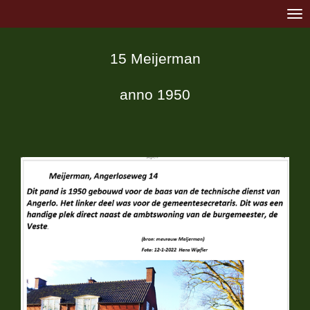
Ga
direct
15 Meijerman
naar
de
anno 1950
hoofdinhoud