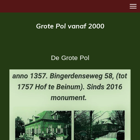
Ga
direct
Grote Pol vanaf 2000
naar
de
hoofdinhoud
De Grote Pol