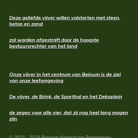
Deze geliefde vijver willen volstorten met steen,
beton en zand
zal worden afgestraft door de hoogste
bestuursrechter van het land
O
nze vijver in het centrum van Beinum is de ziel
van onze leefomgeving
De
vijver, de Brink, de Sporthal en het Dekaplein
de zegen voor alle vier, dat zij nog heel lang mogen
zijn
© 2021 - 2026 Beinum Historische Boerderijen